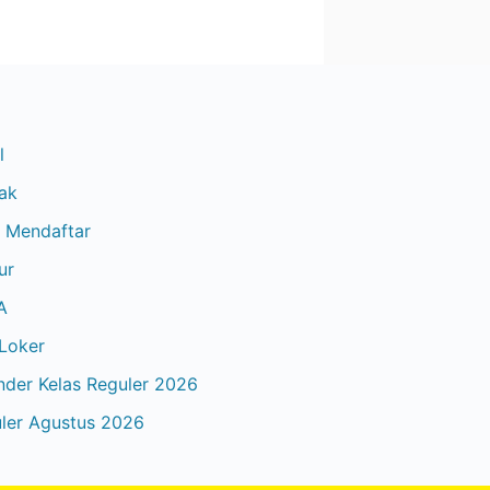
l
ak
 Mendaftar
ur
A
 Loker
nder Kelas Reguler 2026
ler Agustus 2026